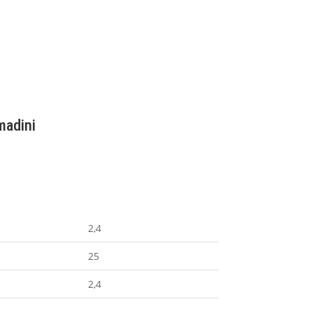
madini
2,4
25
2,4