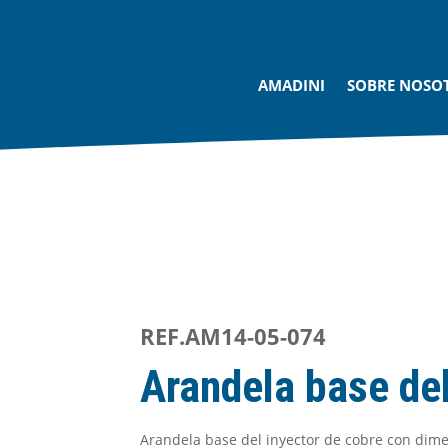
AMADINI
SOBRE NOSO
REF.AM14-05-074
Arandela base del
Arandela base del inyector de cobre con di