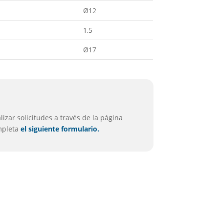
Ø12
1,5
Ø17
izar solicitudes a través de la página
ompleta
el siguiente formulario.