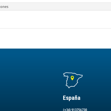
iones
España
(+34) 913756730