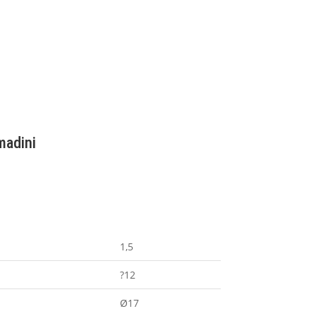
madini
1,5
?12
Ø17