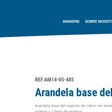
AMADINI
SOBRE NOSOT
REF.AM14-05-485
Arandela base del
Arandela base del inyector de cobre con di
interior y 1,5mm de espesor