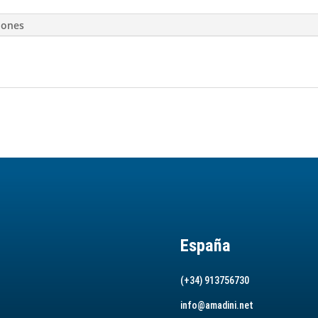
iones
España
(+34) 913756730
info@amadini.net