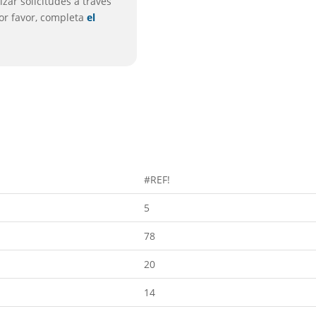
zar solicitudes a través
por favor, completa
el
#REF!
5
78
20
14