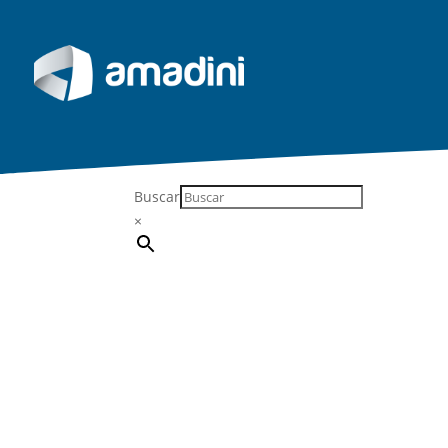
Buscar
×