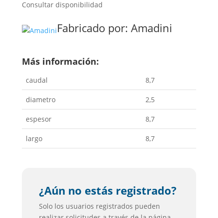
Consultar disponibilidad
Fabricado por:
Amadini
Más información:
caudal
8,7
diametro
2,5
espesor
8,7
largo
8,7
¿Aún no estás registrado?
Solo los usuarios registrados pueden
realizar solicitudes a través de la página