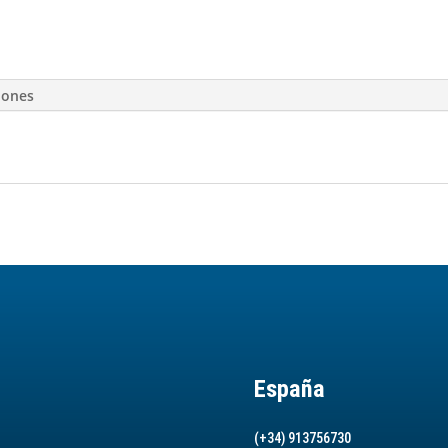
iones
España
(+34) 913756730