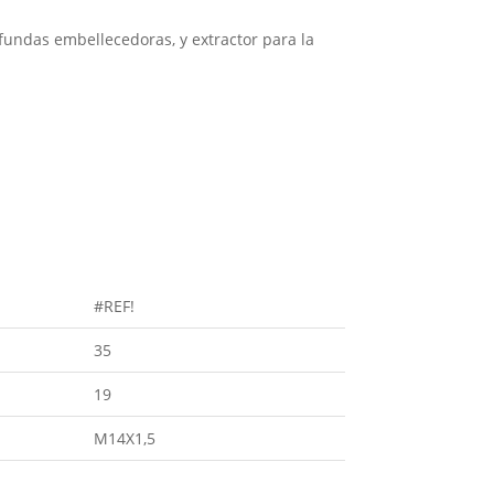
, fundas embellecedoras, y extractor para la
i
#REF!
35
19
M14X1,5