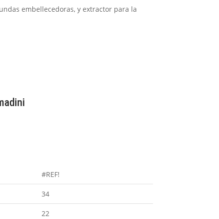
fundas embellecedoras, y extractor para la
madini
#REF!
34
22