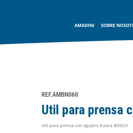
AMADINI
SOBRE NOSOT
REF.AMBN060
Util para prensa 
Util para prensa con agujero 8 para BOSCH